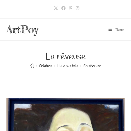
Skip
to
content
ArtPoy
Menu
La rêveuse
>
Peinture
>
Huile sur toile
>
La rêveuse