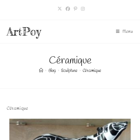
Skip
to
content
ArtPoy
Menu
Céramique
>
Blog
>
Sculpture
>
Céramique
Céramique