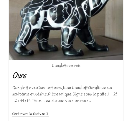
Gangloff ours noir
Ours
Gangloff oursGangloff ours Jean Gangloff Acrylique sur
sculpture en résine.Pièce unique.Signé sous la patte.H : 25
; L : 34 ; P : 13 cm Il existe une version ours…
Ours
Continuer La Lecture